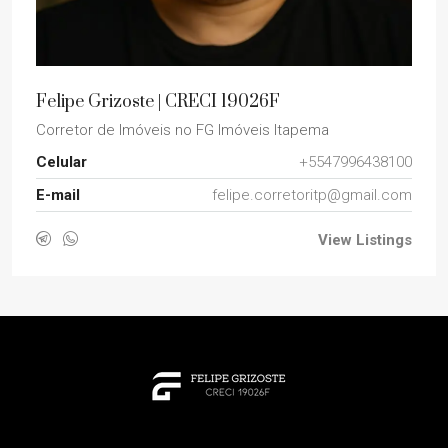
Felipe Grizoste | CRECI 19026F
Corretor de Imóveis
no
FG Imóveis Itapema
Celular
+5547996438100
E-mail
felipe.corretoritp@gmail.com
View Listings