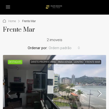
Home
Frente Mar
Frente Mar
2 imoveis
Ordenar por:
Ordem padrão
DESTAQUES
DIRETO PROPRIETÁRIO
PARA VENDA
CENTRO
FRENTE MAR